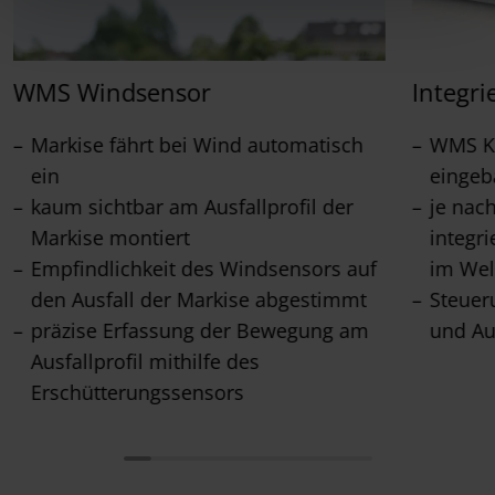
WMS Windsensor
Integri
Markise fährt bei Wind automatisch
WMS Ko
ein
eingeb
kaum sichtbar am Ausfallprofil der
je nac
Markise montiert
integr
Empfindlichkeit des Windsensors auf
im Wel
den Ausfall der Markise abgestimmt
Steuer
präzise Erfassung der Bewegung am
und Au
Ausfallprofil mithilfe des
Erschütterungssensors