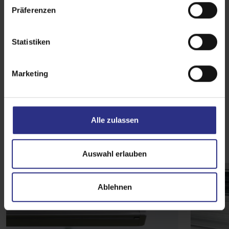
w
Präferenzen
i
l
l
Statistiken
i
g
Marketing
u
n
g
Ausstattungsextras
s
Alle zulassen
a
u
s
Auswahl erlauben
w
a
Ablehnen
h
l