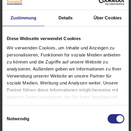
Zustimmung
Details
Über Cookies
Diese Webseite verwendet Cookies
Wir verwenden Cookies, um Inhalte und Anzeigen zu
personalisieren, Funktionen für soziale Medien anbieten
zu können und die Zugriffe auf unsere Website zu
analysieren. Außerdem geben wir Informationen zu Ihrer
Verwendung unserer Website an unsere Partner für
soziale Medien, Werbung und Analysen weiter. Unsere
Partner führen diese Informationen möglicherweise mit
weiteren Daten zusammen, die Sie ihnen bereitgestellt
haben oder die sie im Rahmen Ihrer Nutzung der Dienste
gesammelt haben.
E
Details und Varianten
Notwendig
i
n