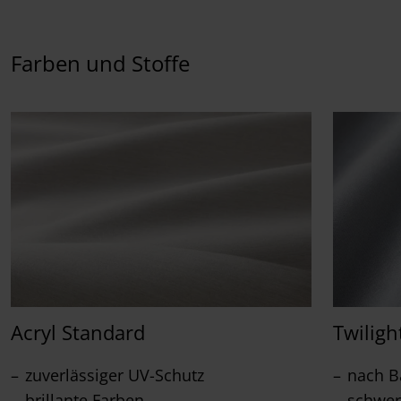
Farben und Stoffe
Acryl Standard
Twiligh
zuverlässiger UV-Schutz
nach Ba
brillante Farben
schwer