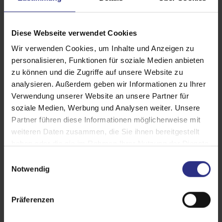
Diese Webseite verwendet Cookies
Schräg-Rollläden
Wir verwenden Cookies, um Inhalte und Anzeigen zu
personalisieren, Funktionen für soziale Medien anbieten
Für gerade und schräge Fenster
zu können und die Zugriffe auf unsere Website zu
Rollladenpanzer fährt vollständig ein
analysieren. Außerdem geben wir Informationen zu Ihrer
Kein seitlicher Kastenüberstand
Verwendung unserer Website an unsere Partner für
Unabhängig von der Bauweise einsetzbar
soziale Medien, Werbung und Analysen weiter. Unsere
Partner führen diese Informationen möglicherweise mit
Produktdetails
weiteren Daten zusammen, die Sie ihnen bereitgestellt
haben oder die sie im Rahmen Ihrer Nutzung der Dienste
gesammelt haben.
E
Die Vorteile von Rollladen
Notwendig
i
n
w
Präferenzen
i
l