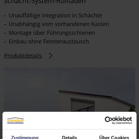
Schacht-System-Rollläden
Unauffällige Integration in Schächte
Unabhängig vom vorhandenen Kasten
Montage über Führungsschienen
Einbau ohne Fensteraustausch
Produktdetails
Zustimmung
Details
Über Cookies