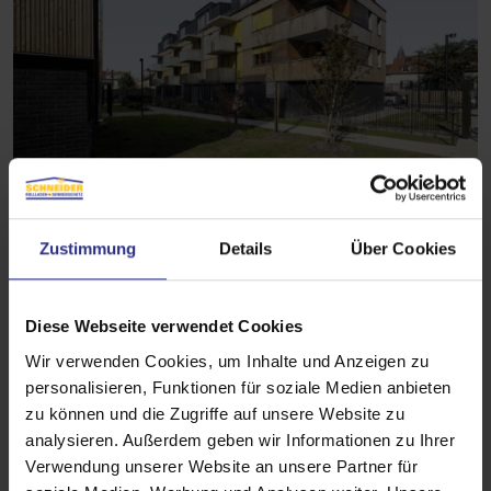
Basis-Markise
Zustimmung
Details
Über Cookies
max. Breite: 3.000 mm
max. Höhe: 3.000 mm
ideal für denkmalgeschützte Gebäude
Diese Webseite verwendet Cookies
als Gruppenanlage bis 7 m
Wir verwenden Cookies, um Inhalte und Anzeigen zu
personalisieren, Funktionen für soziale Medien anbieten
Produktdetails
zu können und die Zugriffe auf unsere Website zu
analysieren. Außerdem geben wir Informationen zu Ihrer
Verwendung unserer Website an unsere Partner für