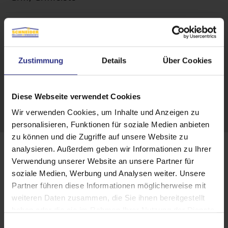
Anwendungsbereich
Fenster, Türen
Zustimmung
Details
Über Cookies
Montage
verspannt in der Glasleiste mit Klemmträgern,
mit Klebeleiste direkt auf die Glasscheibe
Diese Webseite verwendet Cookies
Wir verwenden Cookies, um Inhalte und Anzeigen zu
personalisieren, Funktionen für soziale Medien anbieten
zu können und die Zugriffe auf unsere Website zu
analysieren. Außerdem geben wir Informationen zu Ihrer
Verwendung unserer Website an unsere Partner für
soziale Medien, Werbung und Analysen weiter. Unsere
Partner führen diese Informationen möglicherweise mit
weiteren Daten zusammen, die Sie ihnen bereitgestellt
haben oder die sie im Rahmen Ihrer Nutzung der Dienste
gesammelt haben.
E