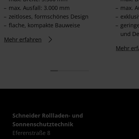
max. Ausfall: 3.000 mm
max. A
zeitloses, formschönes Design
exklus
flache, kompakte Bauweise
gering
und De
Mehr erfahren
Mehr erf
Schneider Rollladen- und
Sonnenschutztechnik
Eferenstraße 8