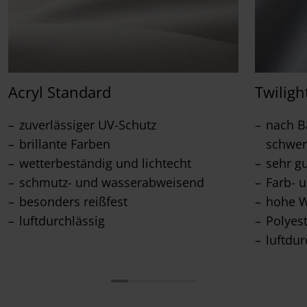
Acryl Standard
Twiligh
zuverlässiger UV-Schutz
nach Ba
brillante Farben
schwer
wetterbeständig und lichtecht
sehr g
schmutz- und wasserabweisend
Farb- u
besonders reißfest
hohe W
luftdurchlässig
Polyes
luftdur