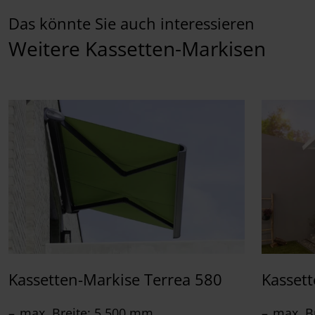
Das könnte Sie auch interessieren
Weitere Kassetten-Markisen
Kassetten-Markise Terrea 580
Kasset
max. Breite: 5.500 mm
max. B