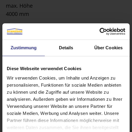
max. Höhe
4000 mm
max. Fläche
7 m²
Zustimmung
Details
Über Cookies
Bedienung
Elektroantrieb, Griff, Griffleiste, Kette, Schnur
Diese Webseite verwendet Cookies
Wir verwenden Cookies, um Inhalte und Anzeigen zu
Führung
personalisieren, Funktionen für soziale Medien anbieten
optional, seitlich mit Seil
zu können und die Zugriffe auf unsere Website zu
analysieren. Außerdem geben wir Informationen zu Ihrer
Anwendungsbereich
Verwendung unserer Website an unsere Partner für
Bildschirmarbeitsplätze, Dachfenster, Fenster,
soziale Medien, Werbung und Analysen weiter. Unsere
Türen
Partner führen diese Informationen möglicherweise mit
weiteren Daten zusammen, die Sie ihnen bereitgestellt