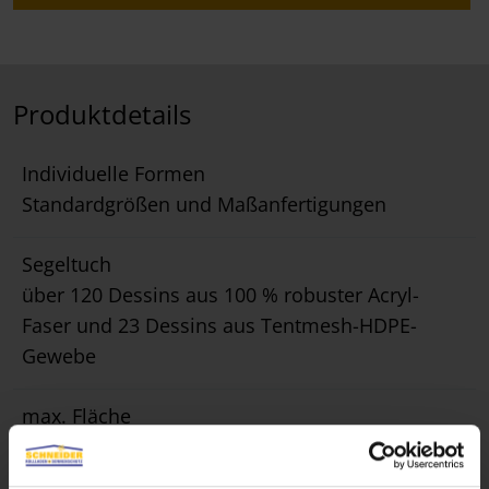
Produktdetails
Individuelle Formen
Standardgrößen und Maßanfertigungen
Segeltuch
über 120 Dessins aus 100 % robuster Acryl-
Faser und 23 Dessins aus Tentmesh-HDPE-
Gewebe
max. Fläche
75 m²