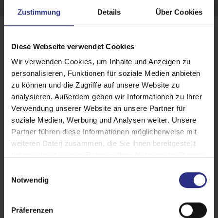
Zustimmung
Details
Über Cookies
Diese Webseite verwendet Cookies
Wir verwenden Cookies, um Inhalte und Anzeigen zu
personalisieren, Funktionen für soziale Medien anbieten
zu können und die Zugriffe auf unsere Website zu
analysieren. Außerdem geben wir Informationen zu Ihrer
Verwendung unserer Website an unsere Partner für
soziale Medien, Werbung und Analysen weiter. Unsere
Partner führen diese Informationen möglicherweise mit
weiteren Daten zusammen, die Sie ihnen bereitgestellt
haben oder die sie im Rahmen Ihrer Nutzung der Dienste
gesammelt haben.
E
Notwendig
i
Sonnensegel spenden großflächigen
n
Schatten und sorgen für eine luftige,
w
Präferenzen
i