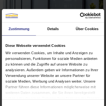
Zustimmung
Details
Über Cookies
Absturzsicherungen bieten
Diese Webseite verwendet Cookies
zuverlässigen Schutz und erhöhen die
Wir verwenden Cookies, um Inhalte und Anzeigen zu
Sicherheit an Fenster, Balkonen oder
personalisieren, Funktionen für soziale Medien anbieten
Treppen für mehr Schutz und
zu können und die Zugriffe auf unsere Website zu
analysieren. Außerdem geben wir Informationen zu Ihrer
Sicherheit im Alltag.
Verwendung unserer Website an unsere Partner für
soziale Medien, Werbung und Analysen weiter. Unsere
Partner führen diese Informationen möglicherweise mit
weiteren Daten zusammen, die Sie ihnen bereitgestellt
haben oder die sie im Rahmen Ihrer Nutzung der Dienste
gesammelt haben.
E