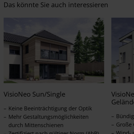
Das könnte Sie auch interessieren
VisioNeo Sun/Single
VisioN
Geländ
Keine Beeinträchtigung der Optik
Bündig
Mehr Gestaltungsmöglichkeiten
Große 
durch Mittenschienen
Wind- 
Zertifiziert nach gültiger Norm (AbP)