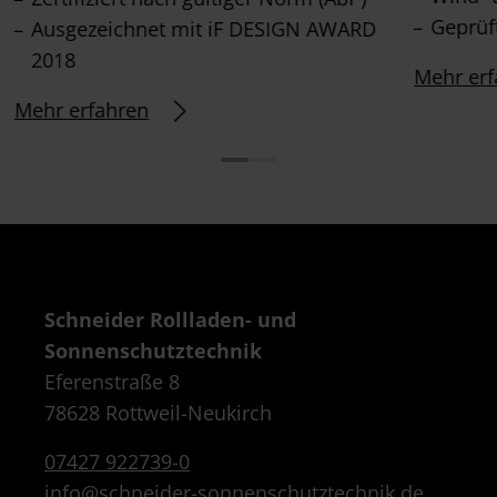
Geprüft
Ausgezeichnet mit iF DESIGN AWARD
2018
Mehr erf
Mehr erfahren
Schneider Rollladen- und
Sonnenschutztechnik
Eferenstraße 8
78628 Rottweil-Neukirch
07427 922739-0
info@schneider-sonnenschutztechnik.de