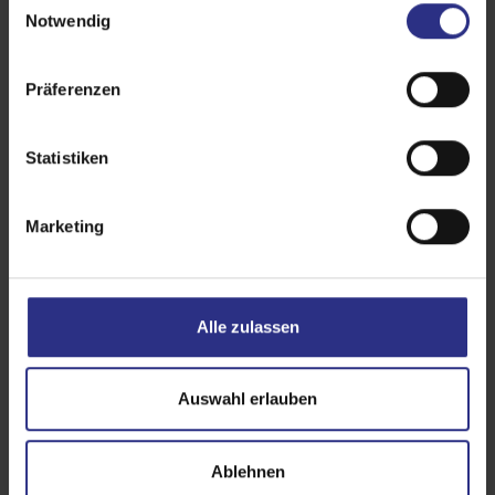
Notwendig
i
n
w
Präferenzen
i
l
l
Statistiken
i
g
Marketing
u
n
g
s
Alle zulassen
a
u
s
Auswahl erlauben
w
a
Ablehnen
h