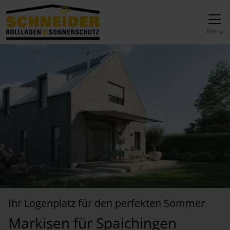
Direkt zur Top-Navigation
Direkt zur Hauptnavigation
Zum Inhalt springen
Direkt zum Footer
Hauptnavigation
Menü
Ihr Logenplatz für den perfekten Sommer
Markisen für Spaichingen