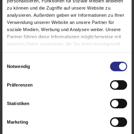
personalisieren, Funktionen für soziale Medien anbieten
zu können und die Zugriffe auf unsere Website zu
Gelenkarmmarkisen
Seitenmarkisen
analysieren. Außerdem geben wir Informationen zu Ihrer
Verwendung unserer Website an unsere Partner für
Pergola-Markisen
soziale Medien, Werbung und Analysen weiter. Unsere
Partner führen diese Informationen möglicherweise mit
Wintergarten-Markisen
weiteren Daten zusammen, die Sie ihnen bereitgestellt
haben oder die sie im Rahmen Ihrer Nutzung der Dienste
Wenn Sie Wert auf maximale Langlebigkeit
gesammelt haben.
E
legen, ist die Kassetten-Markise die erste
Notwendig
i
Wahl. Im eingefahrenen Zustand
n
verschwinden Tuch und Technik komplett in
w
Präferenzen
i
einer dezenten Kassette – optimal geschützt
l
vor Witterung und Verschmutzung.
l
Statistiken
i
g
Marketing
u
n