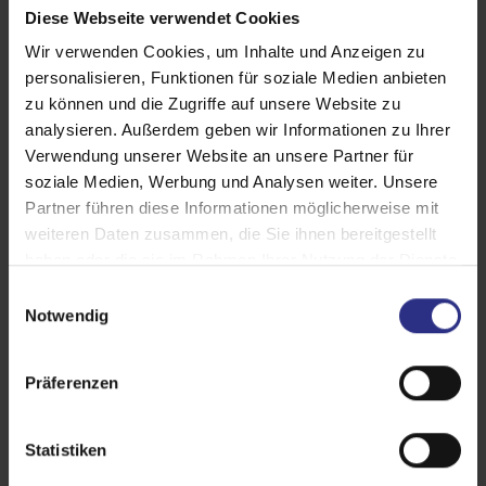
in Spaichingen sind
Diese Webseite verwendet Cookies
Wir verwenden Cookies, um Inhalte und Anzeigen zu
personalisieren, Funktionen für soziale Medien anbieten
zu können und die Zugriffe auf unsere Website zu
analysieren. Außerdem geben wir Informationen zu Ihrer
Verwendung unserer Website an unsere Partner für
soziale Medien, Werbung und Analysen weiter. Unsere
Exzellente Wärmedämmung
Partner führen diese Informationen möglicherweise mit
Im Winter bleibt die Wärme im Haus, im Sommer
weiteren Daten zusammen, die Sie ihnen bereitgestellt
bleibt die Hitze draußen. Das schont Ihren
haben oder die sie im Rahmen Ihrer Nutzung der Dienste
Geldbeutel und die Umwelt.
gesammelt haben.
E
Notwendig
i
n
w
Präferenzen
i
l
l
Statistiken
Erhöhter Einbruchschutz
i