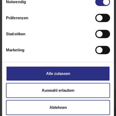
Notwendig
i
n
w
Präferenzen
i
l
l
Statistiken
i
g
Marketing
u
n
g
s
Alle zulassen
Ausstattungsextras
a
u
s
Auswahl erlauben
w
a
Ablehnen
h
l