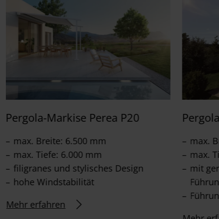
Pergola-Markise Perea P20
Pergol
max. Breite: 6.500 mm
max. B
max. Tiefe: 6.000 mm
max. T
filigranes und stylisches Design
mit ge
hohe Windstabilität
Führun
Führun
Mehr erfahren
Mehr erf