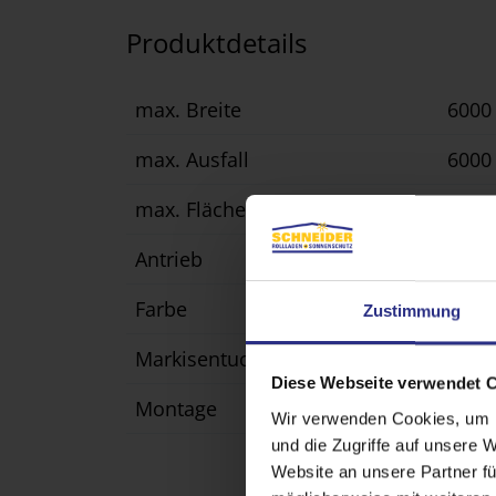
Produktdetails
max. Breite
600
max. Ausfall
600
max. Fläche
36 m
Antrieb
Moto
Farbe
Pulv
Zustimmung
Markisentuch
Solti
Diese Webseite verwendet 
Montage
Besc
Wir verwenden Cookies, um I
und die Zugriffe auf unsere 
Website an unsere Partner fü