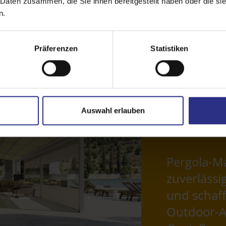
 Daten zusammen, die Sie ihnen bereitgestellt haben oder die s
n.
Präferenzen
Statistiken
Auswahl erlauben
Pergola-Ma
zuverläss
und schaf
Outdoor-