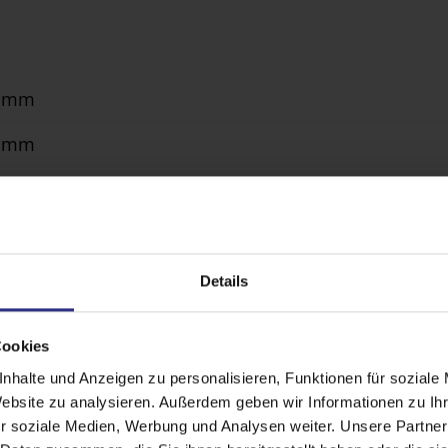
0 mm
0 mm
²
r, WMS Zwischenstecker
erbeschichtet gem. WAREMA Farbwelt
Details
s W96
Cookies
hwerungsplatten, Montage der Pfosten auf Fundam
nhalte und Anzeigen zu personalisieren, Funktionen für soziale
Website zu analysieren. Außerdem geben wir Informationen zu I
r soziale Medien, Werbung und Analysen weiter. Unsere Partner