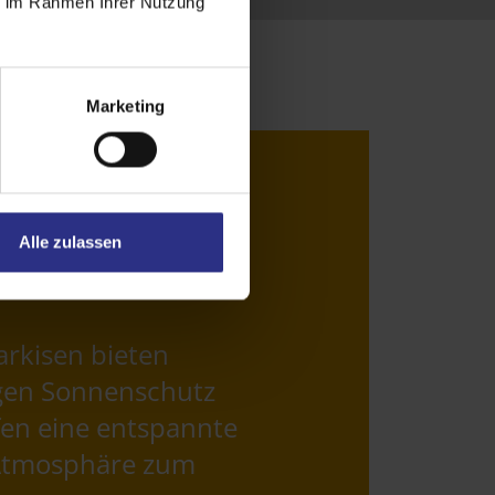
ie im Rahmen Ihrer Nutzung
Marketing
Alle zulassen
rkisen bieten
igen Sonnenschutz
fen eine entspannte
Atmosphäre zum