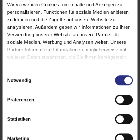
Wir verwenden Cookies, um Inhalte und Anzeigen zu
personalisieren, Funktionen für soziale Medien anbieten
zu können und die Zugriffe auf unsere Website zu
analysieren. Außerdem geben wir Informationen zu Ihrer
Verwendung unserer Website an unsere Partner für
soziale Medien, Werbung und Analysen weiter. Unsere
Partner führen diese Informationen möglicherweise mit
Sonnenschirme bieten flexiblen
weiteren Daten zusammen, die Sie ihnen bereitgestellt
Schatten und schaffen einen
haben oder die sie im Rahmen Ihrer Nutzung der Dienste
gemütlichen Platz zum Entspannen im
gesammelt haben.
E
Freien.
Notwendig
i
n
w
Präferenzen
i
l
l
Statistiken
i
g
Marketing