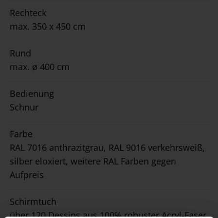
Rechteck
max. 350 x 450 cm
Rund
max. ø 400 cm
Bedienung
Schnur
Farbe
RAL 7016 anthrazitgrau, RAL 9016 verkehrsweiß,
silber eloxiert, weitere RAL Farben gegen
Aufpreis
Schirmtuch
über 120 Dessins aus 100% robuster Acryl-Faser