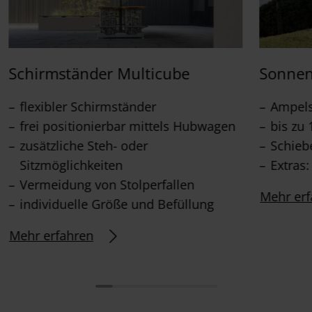
Schirmständer Multicube
Sonnen
flexibler Schirmständer
Ampel
frei positionierbar mittels Hubwagen
bis zu 
zusätzliche Steh- oder
Schieb
Sitzmöglichkeiten
Extras
Vermeidung von Stolperfallen
Mehr erf
individuelle Größe und Befüllung
Mehr erfahren