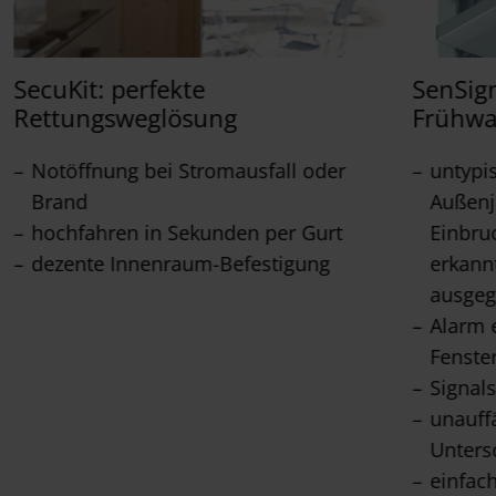
SecuKit: perfekte
SenSign
Rettungsweglösung
Frühw
Notöffnung bei Stromausfall oder
untypi
Brand
Außenja
hochfahren in Sekunden per Gurt
Einbru
dezente Innenraum-Befestigung
erkann
ausge
Alarm 
Fenste
Signals
unauffä
Unters
einfac