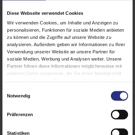
und bieten gleichzeitig Schutz vor
neugierigen Blicken, für mehr Komfort
Diese Webseite verwendet Cookies
und Privatsphäre.
Wir verwenden Cookies, um Inhalte und Anzeigen zu
personalisieren, Funktionen für soziale Medien anbieten
zu können und die Zugriffe auf unsere Website zu
analysieren. Außerdem geben wir Informationen zu Ihrer
Verwendung unserer Website an unsere Partner für
soziale Medien, Werbung und Analysen weiter. Unsere
Partner führen diese Informationen möglicherweise mit
weiteren Daten zusammen, die Sie ihnen bereitgestellt
haben oder die sie im Rahmen Ihrer Nutzung der Dienste
gesammelt haben.
E
Notwendig
i
n
w
Präferenzen
i
l
l
Statistiken