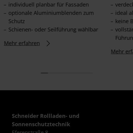
individuell planbar für Fassaden
verdeck
optionale Aluminiumblenden zum
ideal 
Schutz
keine 
Schienen- oder Seilführung wählbar
vollst
Führun
Mehr erfahren
Mehr erf
Schneider Rollladen- und
Sonnenschutztechnik
Eferenstraße 8