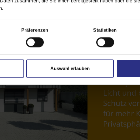
 Daten zusammen, die Sie ihnen bereitgestellt haben oder die s
n.
Präferenzen
Statistiken
Auswahl erlauben
Außenjalou
Licht und 
Schutz vor
für mehr 
Privatsphä