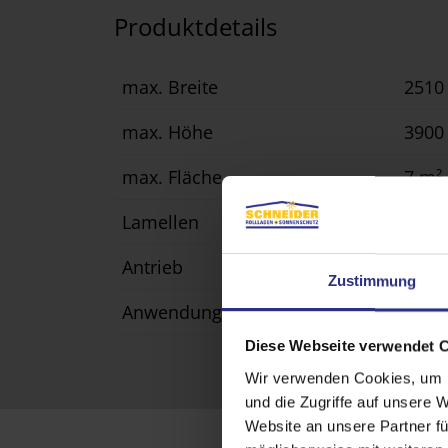
Produktdetails
max. Breite
251
max. Höhe
390
max. Fläche
7 m²
Lamellen
Flac
Antrieb
Motor
Zustimmung
Anwendungsbereich
in de
Diese Webseite verwendet 
Wir verwenden Cookies, um I
und die Zugriffe auf unsere 
Website an unsere Partner fü