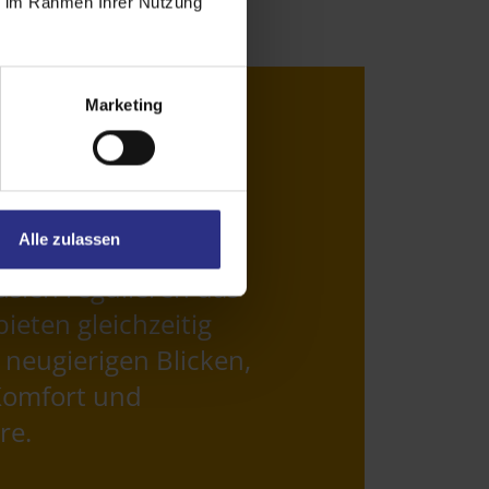
ie im Rahmen Ihrer Nutzung
Marketing
Alle zulassen
sien regulieren das
bieten gleichzeitig
 neugierigen Blicken,
Komfort und
re.