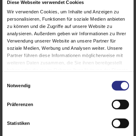
Diese Webseite verwendet Cookies
Wir verwenden Cookies, um Inhalte und Anzeigen zu
personalisieren, Funktionen für soziale Medien anbieten
zu können und die Zugriffe auf unsere Website zu
analysieren. Außerdem geben wir Informationen zu Ihrer
Verwendung unserer Website an unsere Partner für
soziale Medien, Werbung und Analysen weiter. Unsere
Partner führen diese Informationen möglicherweise mit
weiteren Daten zusammen, die Sie ihnen bereitgestellt
haben oder die sie im Rahmen Ihrer Nutzung der Dienste
gesammelt haben.
E
Notwendig
i
n
w
Präferenzen
i
l
l
Statistiken
i