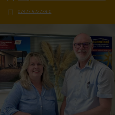
07427 922739-0