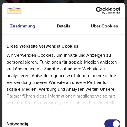
Zustimmung
Details
Über Cookies
Diese Webseite verwendet Cookies
Wir verwenden Cookies, um Inhalte und Anzeigen zu
personalisieren, Funktionen für soziale Medien anbieten
Was kostet meine neue
zu können und die Zugriffe auf unsere Website zu
Außenjalousie?
analysieren. Außerdem geben wir Informationen zu Ihrer
Verwendung unserer Website an unsere Partner für
Mit unserem Kaufberater erhalten Sie mit nur
soziale Medien, Werbung und Analysen weiter. Unsere
wenigen Klicks Ihr persönliches, kostenloses
Partner führen diese Informationen möglicherweise mit
Angebot.
weiteren Daten zusammen, die Sie ihnen bereitgestellt
haben oder die sie im Rahmen Ihrer Nutzung der Dienste
gesammelt haben.
E
Außenjalousie konfigurieren
Notwendig
i